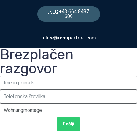
🇦🇹 +43 664 8487
609
office@uvmpartner.com
Brezplačen
razgovor
Brezplačen razgovor
Rezervirajte termin za brezplačen razgovor. Nazaj vas
bomo poklicali v roku enega dne.
Pošlji