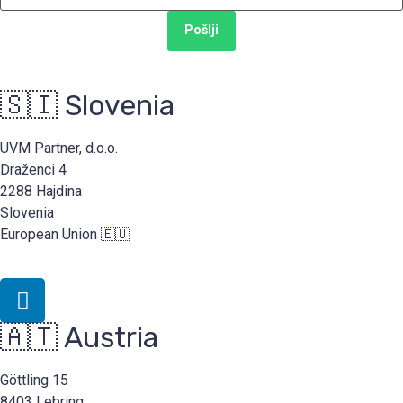
Pošlji
🇸🇮 Slovenia
UVM Partner, d.o.o.
Draženci 4
2288 Hajdina
Slovenia
European Union 🇪🇺
🇦🇹 Austria
Göttling 15
8403 Lebring