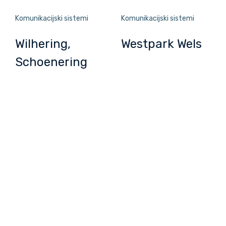
Komunikacijski sistemi
Komunikacijski sistemi
Brezplačen razgovor
Wilhering,
Westpark Wels
Schoenering
Rezervirajte termin za brezplačen razgovor. Nazaj vas bomo
poklicali v roku enega dne.
Pošlji