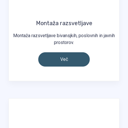
Montaža razsvetljave​
Montaža razsvetljave bivansjkih, poslovnih in javnih
prostorov.
Brezplačen razgovor
Več
Rezervirajte termin za brezplačen razgovor. Nazaj vas
bomo poklicali v roku enega dne.
Pošlji